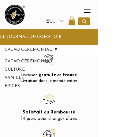
EUR (€)
LE JOURNAL DU COMPTOIR
CACAO CEREMONIAL
CACAO CEREMONIAL
CULTURE
Livraison
gratuite
en
France
VANILLE
Livraison dans le monde entier
EPICES
Satisfait
ou
Remboursé
14 jours pour changer d'avis