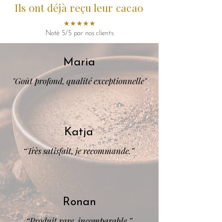
Ils ont déjà reçu leur cacao
Disponibilités en cours
★★★★★
Noté 5/5 par nos clients
Maria
"Goût profond, qualité exceptionnelle"
Katja
“Très satisfait, je recommande.”
Ronan
“Produit rare, incomparable.”