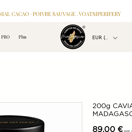
IAL CACAO · POIVRE SAUVAGE . VOATSIPERIFERY
PRO
Plus
EUR (€)
200g CAVIA
MADAGAS
Pr
89,00 €
par 