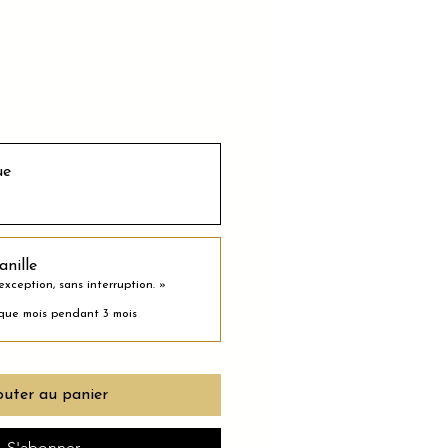
ue
anille
xception, sans interruption. »
que mois pendant 3 mois
outer au panier
S'abonner