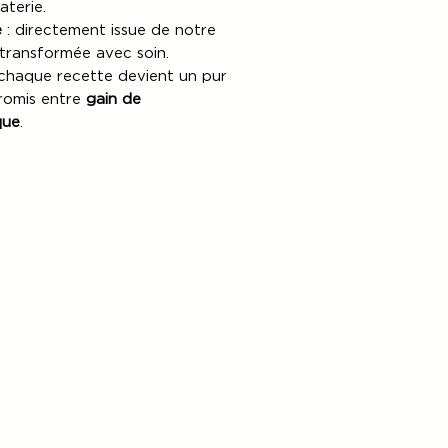
aterie.
e
: directement issue de notre
transformée avec soin.
 chaque recette devient un pur
romis entre
gain de
que
.