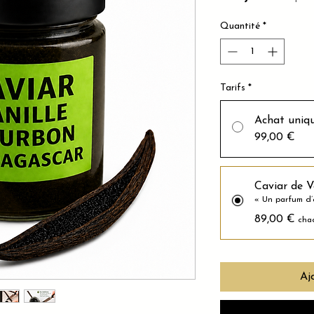
Quantité
*
Tarifs
*
Achat uniq
99,00 €
Caviar de V
« Un parfum d’e
89,00 €
cha
Aj