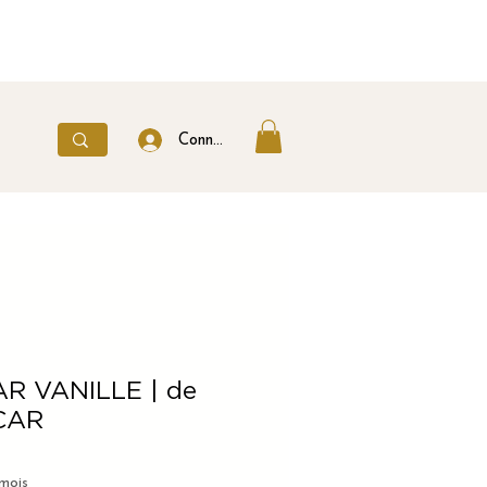
Connexion
R VANILLE | de
CAR
ix
mois