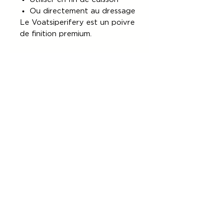
Ou directement au dressage
Le Voatsiperifery est un poivre
de finition premium.
Conservation
À conserver :
à l’abri de la lumière
dans un endroit sec
dans son emballage
hermétique refermable
---------------
Poivre sauvage de Madagascar
• Voatsiperifery premium •
Poivre noir gastronomique •
Poivre rare • Poivre pour chefs
• Épices premium Madagascar •
Poivre citronné • Poivre boisé •