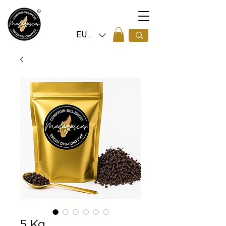
EUR (€)
5 Kg