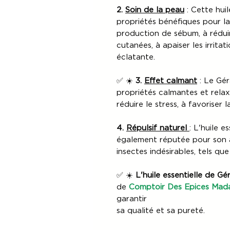
2.
Soin de la peau
: Cette huil
propriétés bénéfiques pour la 
production de sébum, à rédui
cutanées, à apaiser les irrita
éclatante.
✅ ☀️
3.
Effet calmant
: Le Gé
propriétés calmantes et relax
réduire le stress, à favoriser 
4.
Répulsif naturel
: L'huile 
également réputée pour son a
insectes indésirables, tels qu
✅ ☀️
L'huile essentielle de 
de
Comptoir Des Epices Ma
garantir
sa qualité et sa pureté.