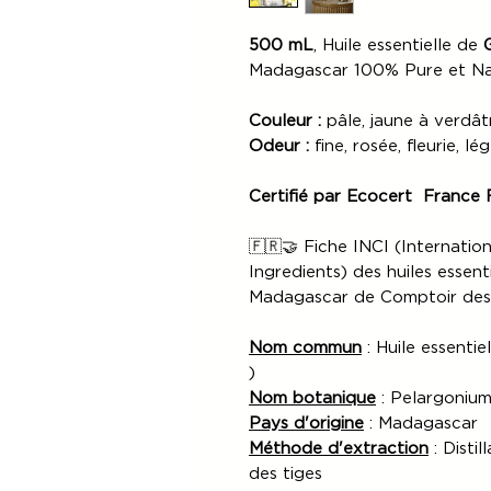
500 mL
, Huile essentielle de
Madagascar 100% Pure et Na
Couleur :
pâle, jaune à verdât
Odeur :
fine, rosée, fleurie, 
Certifié par Ecocert France
🇫🇷🤝 Fiche INCI (Internati
Ingredients) des huiles essen
Madagascar de Comptoir des
Nom commun
: Huile essenti
)
Nom botanique
: Pelargonium
Pays d'origine
: Madagascar
Méthode d'extraction
: Distil
des tiges