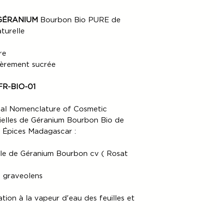
(colissimo suivi), 3 j
sur une partie des Pr
jour ouvré avec Chron
ComptoirDesÉpice
GÉRANIUM
Bourbon Bio PURE de
Collect.
Produits retournés. 
turelle
Ces délais s'entenden
le même moyen de paie
d'acheminement posta
utilisé pour sa comm
re
Délai de livraison dan
bancaire.
ComptoirD
Votre commande ser
légèrement sucrée
remboursement jusqu’à
BOLLORÉ .
Produits.
 FR-BIO-01
onal Nomenclature of Cosmetic
tielles de Géranium Bourbon Bio de
 Épices Madagascar :
elle de Géranium Bourbon cv ( Rosat
 graveolens
lation à la vapeur d'eau des feuilles et