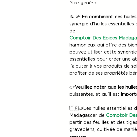
être général.
📝 🌱
En combinant ces huiles 
synergie d'huiles essentiell
de
Comptoir Des Epices Madaga
harmonieux qui offre des bienf
pouvez utiliser cette synergie
essentielles pour créer une a
l'ajouter à vos produits de s
profiter de ses propriétés bé
👉
Veuillez noter que les huil
puissantes, et qu'il est impor
🇫🇷🤝Les huiles essentielles 
Madagascar de
Comptoir Des
partir des feuilles et des tig
graveolens, cultivée de mani
---------