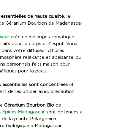
essentielles de haute qualité,
la
es de Géranium Bourbon de Madagascar
scar
crée un mélange aromatique
aits pour le corps et l'esprit. Vous
 dans votre diffuseur d'huiles
tmosphère relaxante et apaisante, ou
oins personnels faits maison pour
néfiques pour la peau.
es essentielles sont concentrées
et
tant de les utiliser avec précaution.
de
Géranium Bourbon Bio
de
 Epices Madagascar
sont obtenues à
es de la plante Pelargonium
ère biologique à Madagascar.