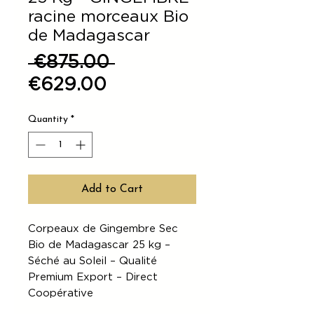
racine morceaux Bio
de Madagascar
Regular
 €875.00 
Sale
Price
€629.00
Price
Quantity
*
Add to Cart
Corpeaux de Gingembre Sec
Bio de Madagascar 25 kg –
Séché au Soleil – Qualité
Premium Export – Direct
Coopérative