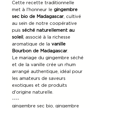
Cette recette traditionnelle
met à l'honneur le
gingembre
sec bio de Madagascar
, cultivé
au sein de notre coopérative
puis
séché naturellement au
soleil
, associé à la richesse
aromatique de la
vanille
Bourbon de Madagascar
.
Le mariage du gingembre séché
et de la vanille crée un rhum
arrangé authentique, idéal pour
les amateurs de saveurs
exotiques et de produits
d'origine naturelle.
----
gingembre sec bio, gingembre
séché au soleil, gingembre bio
Madagascar, vanille Bourbon
Madagascar, rhum arrangé
gingembre vanille, recette rhum