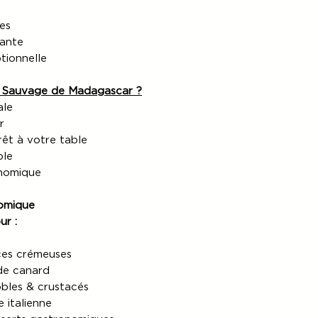
es
tante
tionnelle
re Sauvage de Madagascar ?
ale
r
rêt à votre table
ble
nomique
nomique
ur :
uces crémeuses
 de canard
obles & crustacés
 italienne