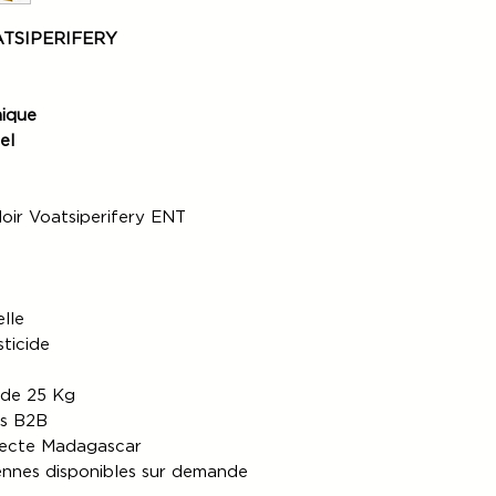
ATSIPERIFERY
mique
el
oir Voatsiperifery ENT
t
lle
sticide
 de 25 Kg
os B2B
recte Madagascar
nnes disponibles sur demande