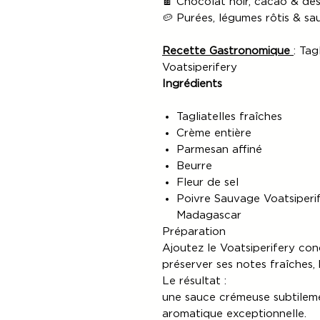
🍫 Chocolat noir, cacao & de
🥔 Purées, légumes rôtis & sa
Recette Gastronomique
: Tag
Voatsiperifery
Ingrédients
Tagliatelles fraîches
Crème entière
Parmesan affiné
Beurre
Fleur de sel
Poivre Sauvage Voatsiperi
Madagascar
Préparation
Ajoutez le Voatsiperifery con
préserver ses notes fraîches, 
Le résultat :
une sauce crémeuse subtilem
aromatique exceptionnelle.