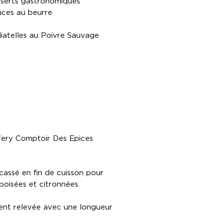
sserts gastronomiques
uces au beurre
liatelles au Poivre Sauvage
fery Comptoir Des Epices
cassé en fin de cuisson pour
boisées et citronnées.
ent relevée avec une longueur