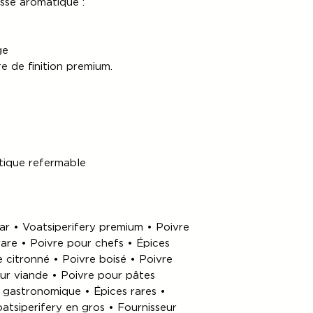
sse aromatique :
ge
e de finition premium.
tique refermable
r • Voatsiperifery premium • Poivre
are • Poivre pour chefs • Épices
citronné • Poivre boisé • Poivre
our viande • Poivre pour pâtes
e gastronomique • Épices rares •
atsiperifery en gros • Fournisseur