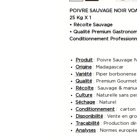
POIVRE SAUVAGE NOIR VO
25 Kg X 1
• Récolte Sauvage
• Qualité Premium Gastrono
Conditionnement Professionn
Produit
: Poivre Sauvage N
Origine
: Madagascar
Variété
: Piper borbonense
Qualité
: Premium Gourme
Récolte
: Sauvage & manue
Culture
: Naturelle sans pe
Séchage
: Naturel
Conditionnement
: carton
Disponibilité
: Vente en gr
Traçabilité
: Production di
Analyses
: Normes europée