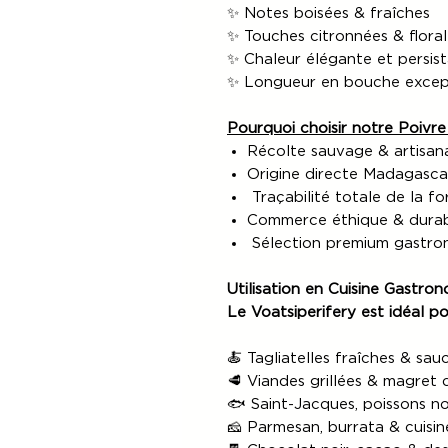
✨ Notes boisées & fraîches
✨ Touches citronnées & floral
✨ Chaleur élégante et persis
✨ Longueur en bouche excep
Pourquoi choisir notre Poiv
Récolte sauvage & artisan
Origine directe Madagasca
Traçabilité totale de la fo
Commerce éthique & dura
Sélection premium gastro
Utilisation en Cuisine Gastro
Le Voatsiperifery est idéal po
🍝 Tagliatelles fraîches & sa
🥩 Viandes grillées & magret
🐟 Saint-Jacques, poissons n
🧀 Parmesan, burrata & cuisine