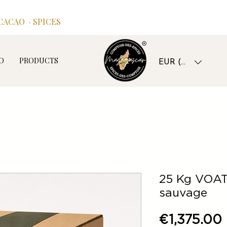
ACAO · SPICES
O
PRODUCTS
EUR (€)
25 Kg VOAT
sauvage
€1,375.00