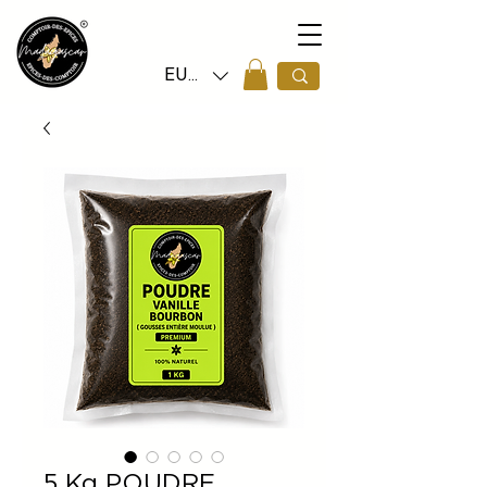
EUR (€)
5 Kg POUDRE