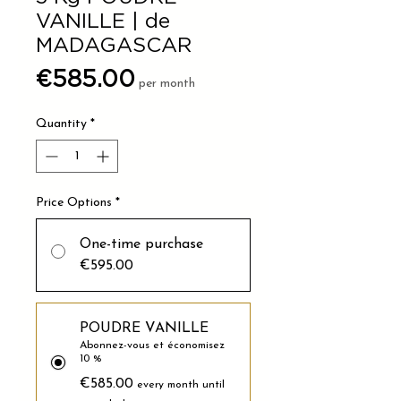
VANILLE | de
MADAGASCAR
Price
€585.00
per month
Quantity
*
Price Options
*
One-time purchase
€595.00
POUDRE VANILLE
Abonnez-vous et économisez
10 %
€585.00
every month until