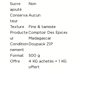
Sucre
Non
ajouté
Conserva
Aucun
teur
Texture
Fine & tamisée
Producte
Comptoir Des Epices
ur
Madagascar
Condition
Doypack ZIP
nement
Format
500 g
Offre
4 KG achetés + 1 KG
offert
Poids
5 KG
total
✨
PROFIL AROMATIQUE
Arôme intense et profond
Notes chaudes et boisées
Nuances cacao et caramel