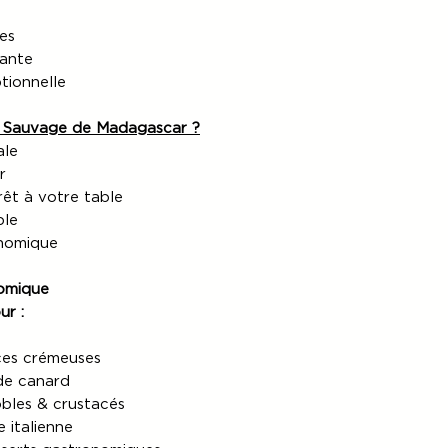
es
tante
tionnelle
re Sauvage de Madagascar ?
ale
r
rêt à votre table
ble
nomique
nomique
ur :
uces crémeuses
 de canard
obles & crustacés
 italienne