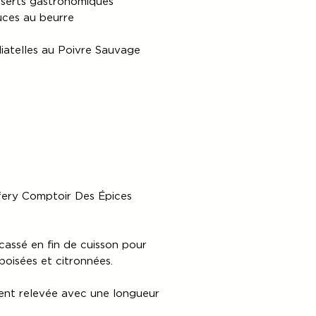
sserts gastronomiques
uces au beurre
liatelles au Poivre Sauvage
fery Comptoir Des Épices
cassé en fin de cuisson pour
boisées et citronnées.
ent relevée avec une longueur