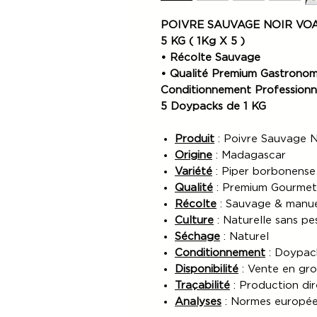
POIVRE SAUVAGE NOIR VO
5 KG ( 1Kg X 5 )
• Récolte Sauvage
• Qualité Premium Gastrono
Conditionnement Professionn
5 Doypacks de 1 KG
Produit
: Poivre Sauvage N
Origine
: Madagascar
Variété
: Piper borbonense
Qualité
: Premium Gourme
Récolte
: Sauvage & manue
Culture
: Naturelle sans pe
Séchage
: Naturel
Conditionnement
: Doypac
Disponibilité
: Vente en gr
Traçabilité
: Production di
Analyses
: Normes europée