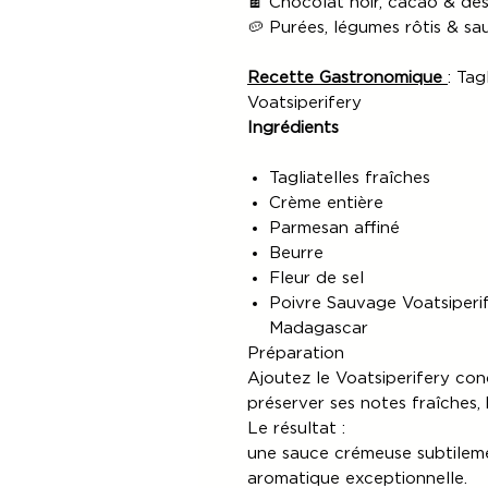
🍫 Chocolat noir, cacao & de
🥔 Purées, légumes rôtis & sa
Recette Gastronomique
: Tag
Voatsiperifery
Ingrédients
Tagliatelles fraîches
Crème entière
Parmesan affiné
Beurre
Fleur de sel
Poivre Sauvage Voatsiperi
Madagascar
Préparation
Ajoutez le Voatsiperifery con
préserver ses notes fraîches, 
Le résultat :
une sauce crémeuse subtilem
aromatique exceptionnelle.