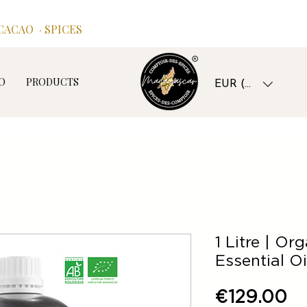
ACAO · SPICES
O
PRODUCTS
EUR (€)
1 Litre | O
Essential O
Pr
€129.00