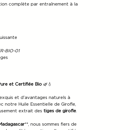
cette commande.En
lation complète par entraînement à la
Collect service. T
Client sur une par
days, excluding po
commande,
Compt
Delivery time in t
montant des Produ
Your order will b
remboursement se
DHL, BOLLORÉ.
uissante
moyen de paiement
utilisé pour sa c
R-BIO-01
bancaire.
Comptoi
iges
remboursement jusq
des Produits.
Pure et Certifiée Bio
🌿💧
xquis et d'avantages naturels à
 notre Huile Essentielle de Girofle,
eusement extrait des
tiges de girofle
.
 Madagascar
**, nous sommes fiers de