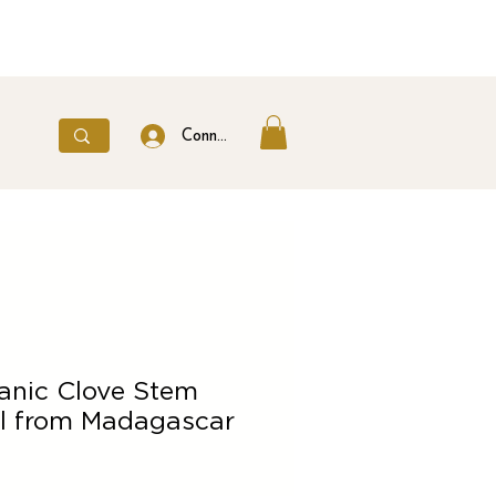
Connexion
rganic Clove Stem
il from Madagascar
ice