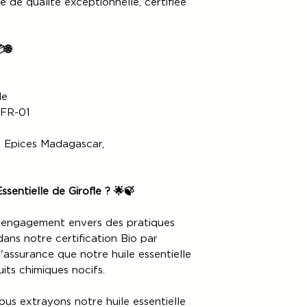
le de qualité exceptionnelle, certifiée
🌐
le
-FR-01
 Epices Madagascar,
ssentielle de Girofle ? 🌟🍃
 engagement envers des pratiques
dans notre certification Bio par
'assurance que notre huile essentielle
its chimiques nocifs.
us extrayons notre huile essentielle