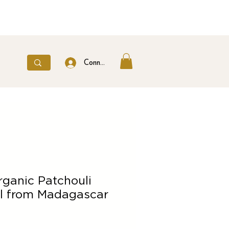
Connexion
ganic Patchouli
il from Madagascar
ice