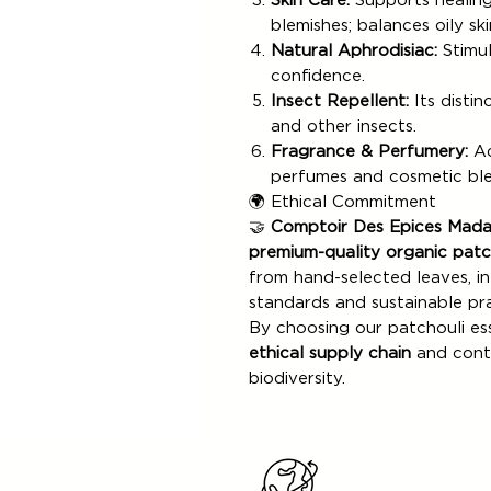
Skin Care:
Supports healing 
blemishes; balances oily ski
Natural Aphrodisiac:
Stimul
confidence.
Insect Repellent:
Its disti
and other insects.
Fragrance & Perfumery:
Ad
perfumes and cosmetic ble
🌍 Ethical Commitment
🤝
Comptoir Des Epices Mad
premium-quality organic patch
from hand-selected leaves, in
standards and sustainable pra
By choosing our patchouli ess
ethical supply chain
and contr
biodiversity.