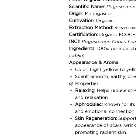
Scientific Name:
Pogostemon 
Origin:
Madagascar
Cultivation:
Organic
Extraction Method:
Steam dist
Certification:
Organic ECOCE
INCI:
Pogostemon Cablin Leaf
Ingredients:
100% pure patchou
cablin
)
Appearance & Aroma
Color: Light yellow to yel
Scent: Smooth, earthy, ori
🌿 Properties
Relaxing:
Helps reduce str
and relaxation.
Aphrodisiac:
Known for its s
and emotional connection.
Skin Regeneration:
Supports
appearance of scars, wrink
promoting radiant skin.