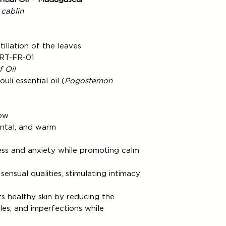
commande,
Comptoi
Ces délais s'entenden
cablin
montant des Produits
d'acheminement posta
effectué par le même
Délai de livraison dan
Client a utilisé pour
Votre commande ser
bancaire.
Comptoir
illation of the leaves
BOLLORÉ .
remboursement jusqu’à
RT-FR-01
Produits.
 Oil
li essential oil (
Pogostemon
low
ental, and warm
ess and anxiety while promoting calm
ensual qualities, stimulating intimacy
 healthy skin by reducing the
les, and imperfections while