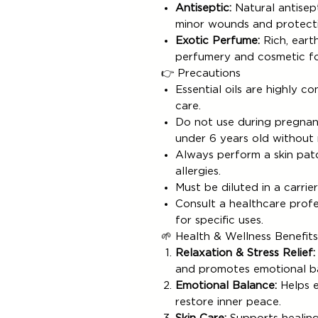
Antiseptic:
Natural antisept
minor wounds and protectin
Exotic Perfume:
Rich, earth
perfumery and cosmetic fo
👉 Precautions
Essential oils are highly 
care.
Do not use during pregnanc
under 6 years old without 
Always perform a skin patc
allergies.
Must be diluted in a carrier
Consult a healthcare profe
for specific uses.
🌱 Health & Wellness Benefits
Relaxation & Stress Relief:
and promotes emotional b
Emotional Balance:
Helps e
restore inner peace.