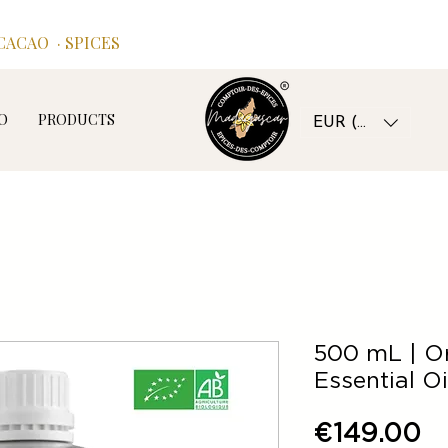
ACAO · SPICES
O
PRODUCTS
EUR (€)
500 mL | Or
Essential O
Pr
€149.00