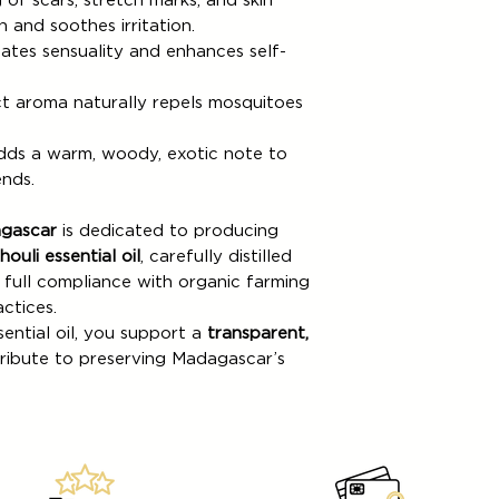
of scars, stretch marks, and skin
n and soothes irritation.
ates sensuality and enhances self-
nct aroma naturally repels mosquitoes
ds a warm, woody, exotic note to
nds.
agascar
is dedicated to producing
ouli essential oil
, carefully distilled
 full compliance with organic farming
ctices.
ential oil, you support a
transparent,
ibute to preserving Madagascar’s